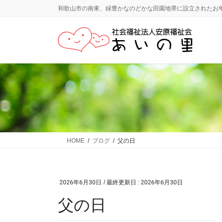
コ
ナ
和歌山市の南東、緑豊かなのどかな田園地帯に設立されたお
ン
ビ
テ
ゲ
ン
ー
ツ
シ
に
ョ
移
ン
動
に
移
動
HOME
ブログ
父の日
2026年6月30日
/ 最終更新日 :
2026年6月30日
父の日