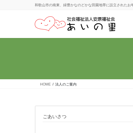
コ
ナ
和歌山市の南東、緑豊かなのどかな田園地帯に設立されたお
ン
ビ
テ
ゲ
ン
ー
ツ
シ
に
ョ
移
ン
動
に
移
動
HOME
法人のご案内
ごあいさつ