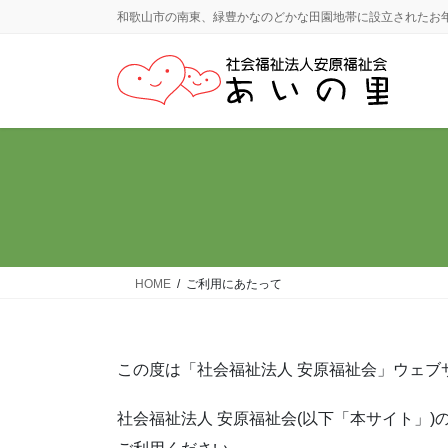
コ
ナ
和歌山市の南東、緑豊かなのどかな田園地帯に設立されたお
ン
ビ
テ
ゲ
ン
ー
ツ
シ
に
ョ
移
ン
動
に
移
動
HOME
ご利用にあたって
この度は「社会福祉法人 安原福祉会」ウェブ
社会福祉法人 安原福祉会(以下「本サイト」