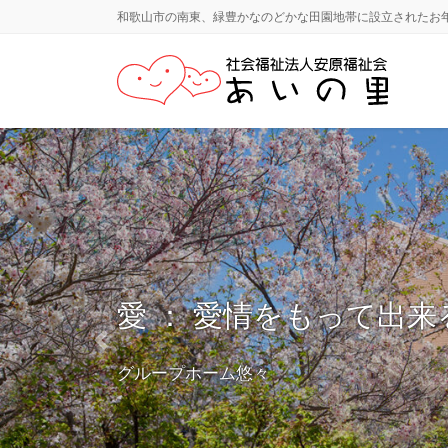
コ
ナ
和歌山市の南東、緑豊かなのどかな田園地帯に設立されたお
ン
ビ
テ
ゲ
ン
ー
ツ
シ
に
ョ
移
ン
動
に
移
動
愛 ： 愛情をもって出
Previous
グループホーム悠々