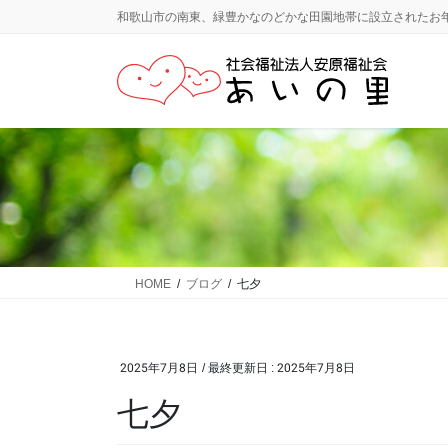
コ
ナ
和歌山市の南東、緑豊かなのどかな田園地帯に設立されたお
ン
ビ
テ
ゲ
ン
ー
ツ
シ
に
ョ
移
ン
動
に
移
動
HOME
ブログ
七夕
2025年7月8日
/ 最終更新日 :
2025年7月8日
七夕