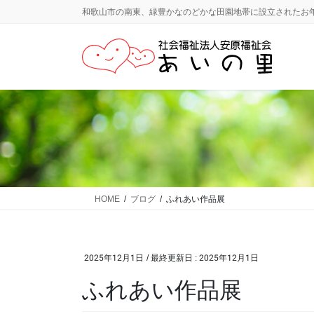
コ
ナ
和歌山市の南東、緑豊かなのどかな田園地帯に設立されたお
ン
ビ
テ
ゲ
ン
ー
ツ
シ
に
ョ
移
ン
動
に
移
動
HOME
ブログ
ふれあい作品展
2025年12月1日
/ 最終更新日 :
2025年12月1日
ふれあい作品展