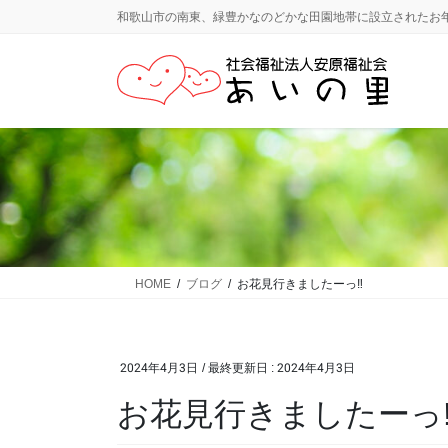
コ
ナ
和歌山市の南東、緑豊かなのどかな田園地帯に設立されたお
ン
ビ
テ
ゲ
ン
ー
ツ
シ
に
ョ
移
ン
動
に
移
動
HOME
ブログ
お花見行きましたーっ‼️
2024年4月3日
/ 最終更新日 :
2024年4月3日
お花見行きましたーっ‼