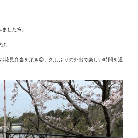
ました🌸。
❗️。
お花見弁当を頂き😊、久しぶりの外出で楽しい時間を過