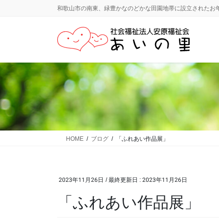
コ
ナ
和歌山市の南東、緑豊かなのどかな田園地帯に設立されたお
ン
ビ
テ
ゲ
ン
ー
ツ
シ
に
ョ
移
ン
動
に
移
動
HOME
ブログ
「ふれあい作品展」
2023年11月26日
/ 最終更新日 :
2023年11月26日
「ふれあい作品展」