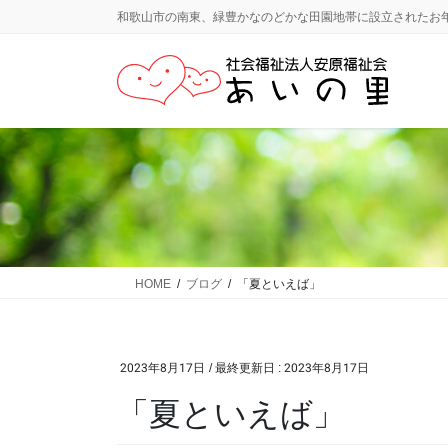
コ
ナ
和歌山市の南東、緑豊かなのどかな田園地帯に設立されたお
ン
ビ
テ
ゲ
ン
ー
ツ
シ
に
ョ
移
ン
動
に
移
動
HOME
ブログ
「夏といえば」
2023年8月17日
/ 最終更新日 :
2023年8月17日
「夏といえば」