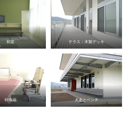
和室
テラス：木製デッキ
特殊浴
犬走とベンチ