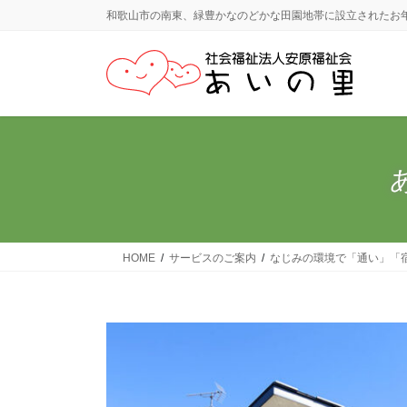
コ
ナ
和歌山市の南東、緑豊かなのどかな田園地帯に設立されたお
ン
ビ
テ
ゲ
ン
ー
ツ
シ
に
ョ
移
ン
動
に
移
動
HOME
サービスのご案内
なじみの環境で「通い」「宿