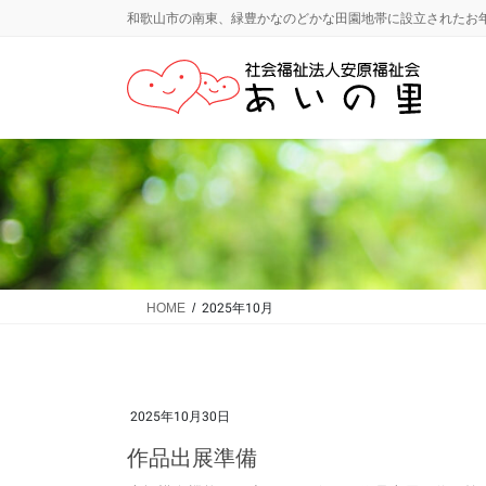
コ
ナ
和歌山市の南東、緑豊かなのどかな田園地帯に設立されたお
ン
ビ
テ
ゲ
ン
ー
ツ
シ
に
ョ
移
ン
動
に
移
動
HOME
2025年10月
2025年10月30日
作品出展準備