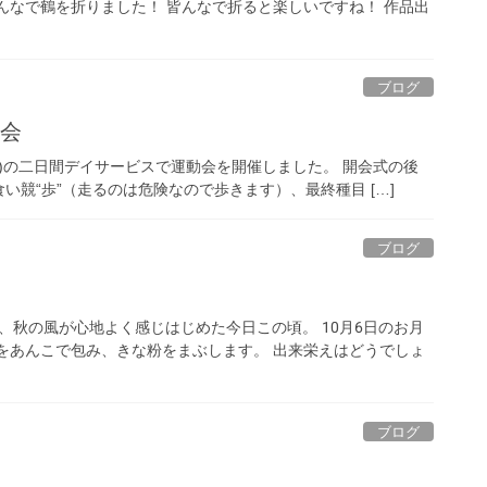
んなで鶴を折りました！ 皆んなで折ると楽しいですね！ 作品出
ブログ
動会
23(木)の二日間デイサービスで運動会を開催しました。 開会式の後
競“歩”（走るのは危険なので歩きます）、最終種目 […]
ブログ
、秋の風が心地よく感じはじめた今日この頃。 10月6日のお月
をあんこで包み、きな粉をまぶします。 出来栄えはどうでしょ
ブログ