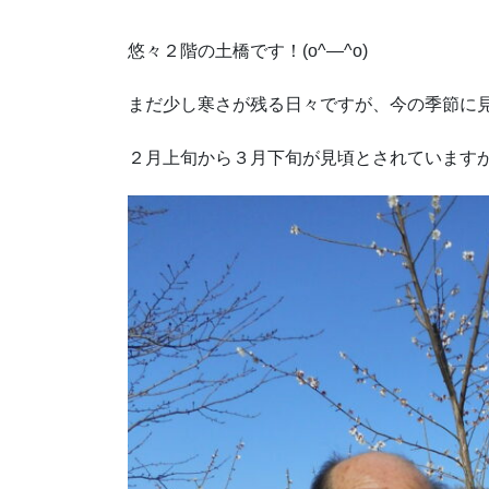
悠々２階の土橋です！(o^―^o)
まだ少し寒さが残る日々ですが、今の季節に
２月上旬から３月下旬が見頃とされています