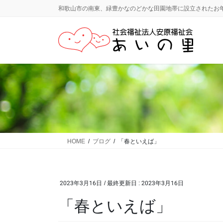
コ
ナ
和歌山市の南東、緑豊かなのどかな田園地帯に設立されたお
ン
ビ
テ
ゲ
ン
ー
ツ
シ
に
ョ
移
ン
動
に
移
動
HOME
ブログ
「春といえば」
2023年3月16日
/ 最終更新日 :
2023年3月16日
「春といえば」